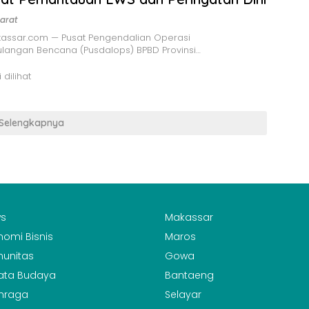
arat
assar.com — Pusat Pengendalian Operasi
langan Bencana (Pusdalops) BPBD Provinsi…
 dilihat
Selengkapnya
s
Makassar
nomi Bisnis
Maros
unitas
Gowa
ata Budaya
Bantaeng
hraga
Selayar