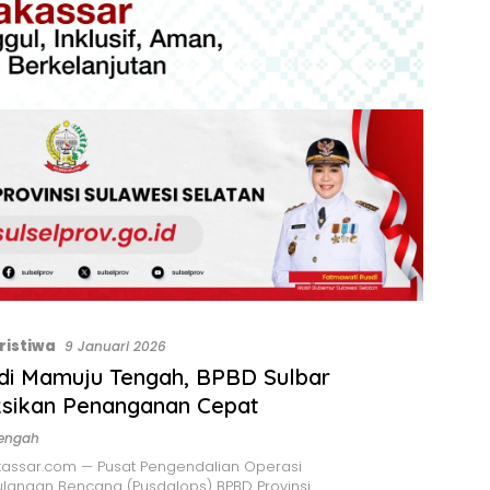
ristiwa
9 Januari 2026
 di Mamuju Tengah, BPBD Sulbar
ksikan Penanganan Cepat
engah
assar.com — Pusat Pengendalian Operasi
langan Bencana (Pusdalops) BPBD Provinsi…