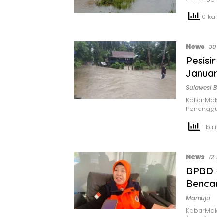
0 kali
News
30
Pesisi
Janua
Sulawesi B
KabarMak
Penanggu
1 kali
News
12
BPBD S
Bencan
Mamuju
KabarMak