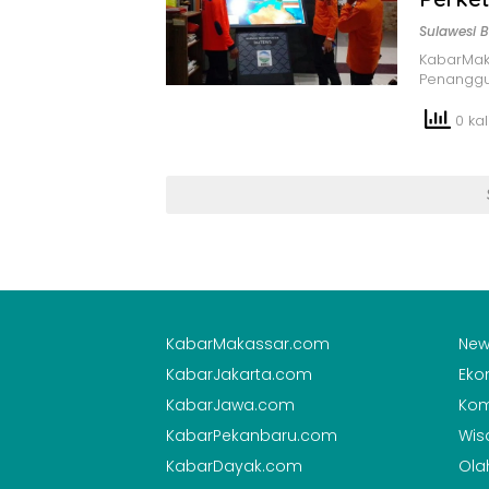
Sulawesi B
KabarMak
Penanggu
0 kali
KabarMakassar.com
New
KabarJakarta.com
Eko
KabarJawa.com
Kom
KabarPekanbaru.com
Wis
KabarDayak.com
Ola