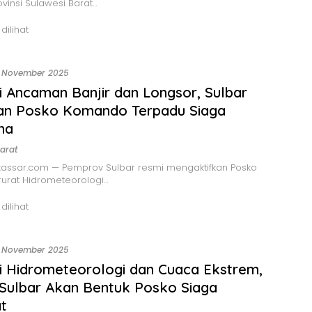
ovinsi Sulawesi Barat…
 dilihat
 November 2025
 Ancaman Banjir dan Longsor, Sulbar
kan Posko Komando Terpadu Siaga
na
arat
assar.com — Pemprov Sulbar resmi mengaktifkan Posko
urat Hidrometeorologi…
 dilihat
 November 2025
 Hidrometeorologi dan Cuaca Ekstrem,
Sulbar Akan Bentuk Posko Siaga
t