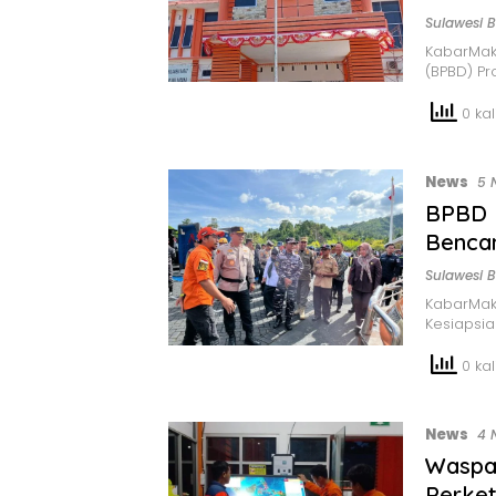
Sulawesi B
KabarMak
(BPBD) Pr
0 kali
News
5 
BPBD I
Bencan
Sulawesi B
KabarMak
Kesiapsia
0 kali
News
4 
Waspa
Perket