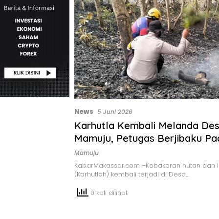
News
5 Juni 2026
Karhutla Kembali Melanda De
Mamuju, Petugas Berjibaku P
Api
Mamuju
KabarMakassar.com –Kebakaran hutan dan 
(Karhutlah) kembali terjadi di Desa…
0 kali dilihat