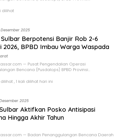
 dilihat
 Desember 2025
r Sulbar Berpotensi Banjir Rob 2-6
ri 2026, BPBD Imbau Warga Waspada
arat
assar.com — Pusat Pengendalian Operasi
langan Bencana (Pusdalops) BPBD Provinsi…
 dilihat
, 1 kali dilihat hari ini
 Desember 2025
ulbar Aktifkan Posko Antisipasi
a Hingga Akhir Tahun
assar.com — Badan Penanggulangan Bencana Daerah