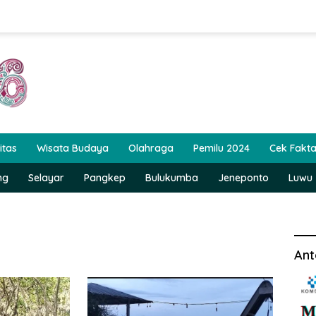
itas
Wisata Budaya
Olahraga
Pemilu 2024
Cek Fakt
ng
Selayar
Pangkep
Bulukumba
Jeneponto
Luwu
Ant