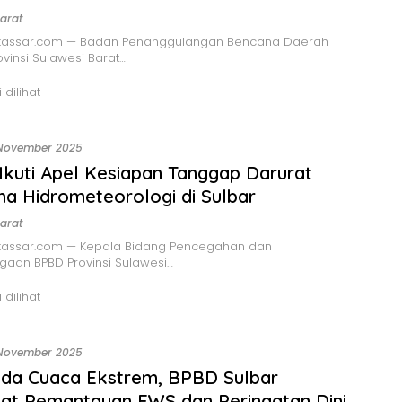
arat
assar.com — Badan Penanggulangan Bencana Daerah
ovinsi Sulawesi Barat…
 dilihat
November 2025
kuti Apel Kesiapan Tanggap Darurat
a Hidrometeorologi di Sulbar
arat
assar.com — Kepala Bidang Pencegahan dan
gaan BPBD Provinsi Sulawesi…
 dilihat
November 2025
da Cuaca Ekstrem, BPBD Sulbar
at Pemantauan EWS dan Peringatan Dini