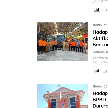
(BPBD) Pr
1 kali
News
26
Hadapi
Aktif
Benca
Sulawesi B
KabarMak
Siaga Dar
1 kali
News
20
Hadapi
BPBD 
Darura