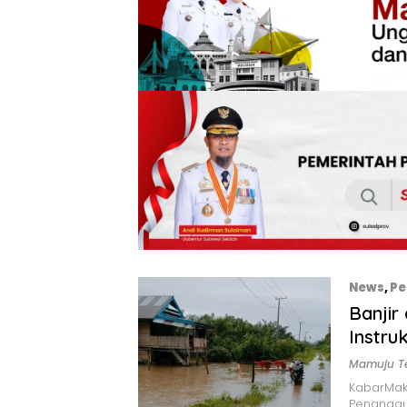
News
,
Pe
Banjir
Instru
Mamuju T
KabarMak
Penanggu