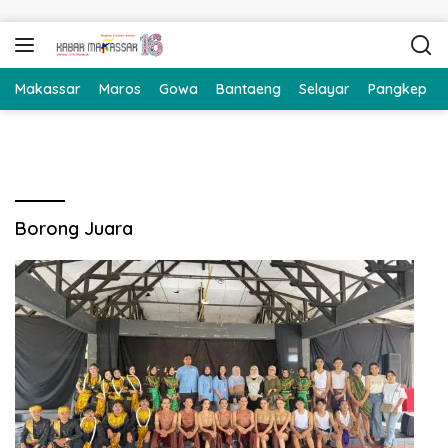
Langsung ke konten
Makassar
Maros
Gowa
Bantaeng
Selayar
Pangkep
Borong Juara