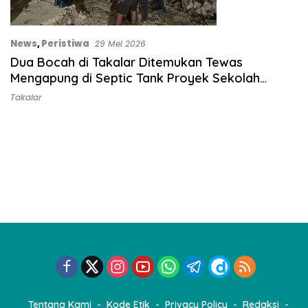
News
,
Peristiwa
29 Mei 2026
Dua Bocah di Takalar Ditemukan Tewas
Mengapung di Septic Tank Proyek Sekolah
Rakyat
Takalar
Tentang Kami
Kode Etik
Privacy Policy
Redaksi