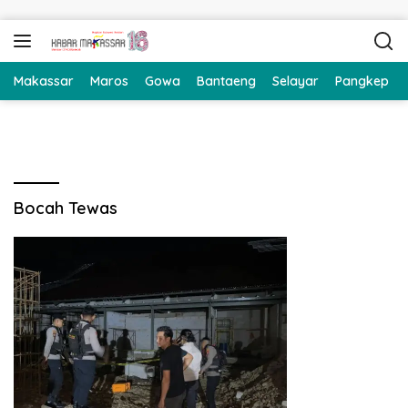
Langsung ke konten
Makassar
Maros
Gowa
Bantaeng
Selayar
Pangkep
Bocah Tewas