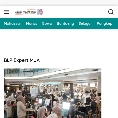
Langsung ke konten
Makassar
Maros
Gowa
Bantaeng
Selayar
Pangkep
BLP Expert MUA