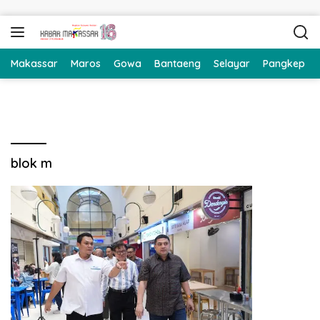
Langsung ke konten
Makassar
Maros
Gowa
Bantaeng
Selayar
Pangkep
blok m