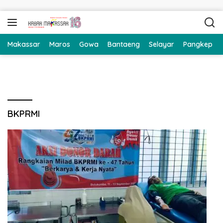
Langsung ke konten
Makassar
Maros
Gowa
Bantaeng
Selayar
Pangkep
BKPRMI