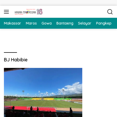
Langsung ke konten
Makassar
Maros
Gowa
Bantaeng
Selayar
Pangkep
BJ Habibie