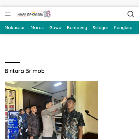
Langsung ke konten
Makassar
Maros
Gowa
Bantaeng
Selayar
Pangkep
Bintara Brimob