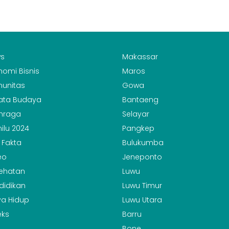
s
Makassar
nomi Bisnis
Maros
unitas
Gowa
ata Budaya
Bantaeng
hraga
Selayar
ilu 2024
Pangkep
 Fakta
Bulukumba
eo
Jeneponto
ehatan
Luwu
didikan
Luwu Timur
a Hidup
Luwu Utara
eks
Barru
Bone