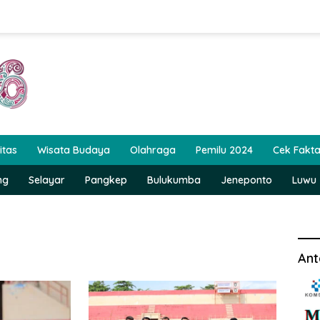
itas
Wisata Budaya
Olahraga
Pemilu 2024
Cek Fakt
ng
Selayar
Pangkep
Bulukumba
Jeneponto
Luwu
Ant