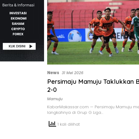
News
31 Mei 2026
Persimaju Mamuju Taklukkan Bi
2-0
Mamuju
KabarMakassar.com — Persimaju Mamuju m
langkahnya di Grup G Liga…
1 kali dilihat