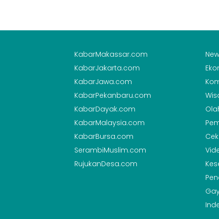
KabarMakassar.com
New
KabarJakarta.com
Eko
KabarJawa.com
Kom
KabarPekanbaru.com
Wis
KabarDayak.com
Ola
KabarMalaysia.com
Pem
KabarBursa.com
Cek
SerambiMuslim.com
Vid
RujukanDesa.com
Kes
Pen
Gay
Ind