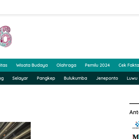
itas
Wisata Budaya
Olahraga
Pemilu 2024
Cek Fakt
ng
Selayar
Pangkep
Bulukumba
Jeneponto
Luwu
Ant