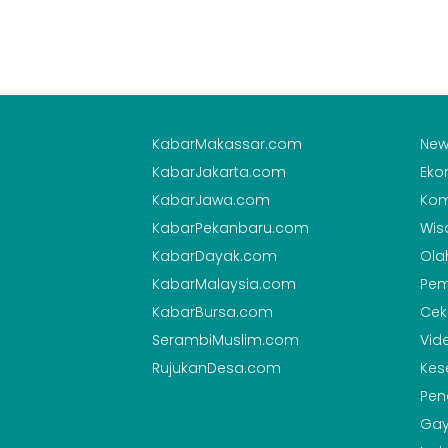
KabarMakassar.com
New
KabarJakarta.com
Eko
KabarJawa.com
Kom
KabarPekanbaru.com
Wis
KabarDayak.com
Ola
KabarMalaysia.com
Pem
KabarBursa.com
Cek
SerambiMuslim.com
Vid
RujukanDesa.com
Kes
Pen
Gay