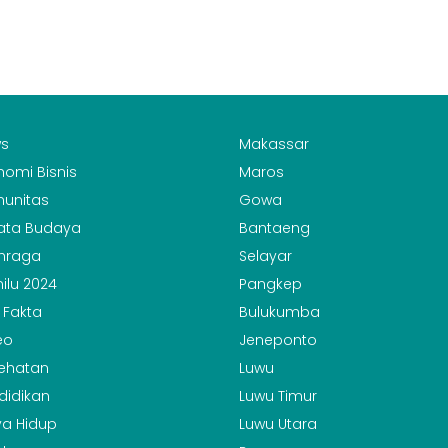
s
Makassar
nomi Bisnis
Maros
unitas
Gowa
ata Budaya
Bantaeng
hraga
Selayar
ilu 2024
Pangkep
 Fakta
Bulukumba
eo
Jeneponto
ehatan
Luwu
didikan
Luwu Timur
a Hidup
Luwu Utara