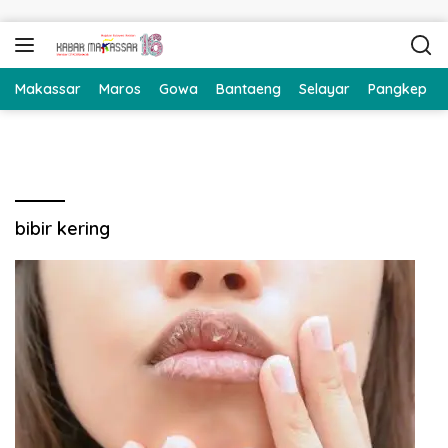
Langsung ke konten
Makassar
Maros
Gowa
Bantaeng
Selayar
Pangkep
bibir kering