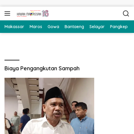
Langsung ke konten
Makassar
Maros
Gowa
Bantaeng
Selayar
Pangkep
Biaya Pengangkutan Sampah