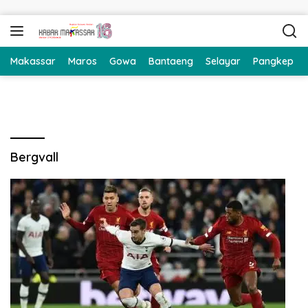
Langsung ke konten
Makassar
Maros
Gowa
Bantaeng
Selayar
Pangkep
Bergvall