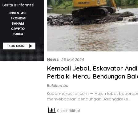
News
25 Mei 2024
Kembali Jebol, Eskavator Andi
Perbaiki Mercu Bendungan Bal
Ujungloe
Bulukumba
Kabarmakassar.com — Hujan lebat beberapa
menyebabkan bendungan Balangtikeke…
0 kali dilihat