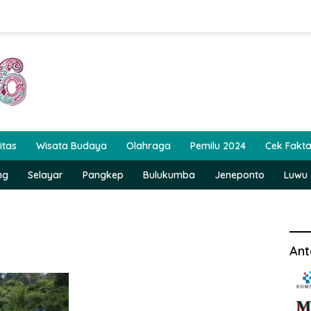
itas
Wisata Budaya
Olahraga
Pemilu 2024
Cek Fakt
ng
Selayar
Pangkep
Bulukumba
Jeneponto
Luwu
Ant