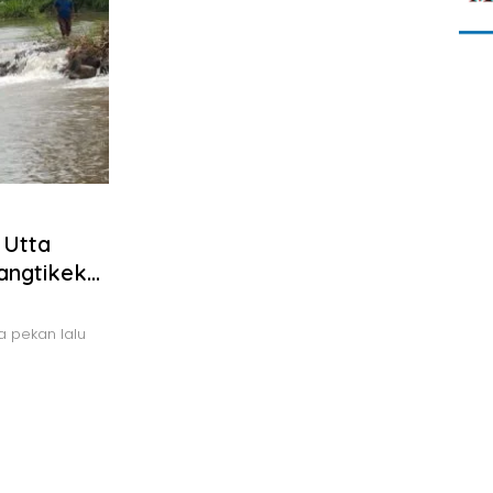
 Utta
angtikeke
 pekan lalu