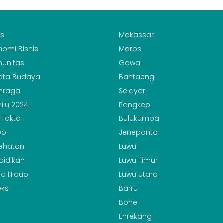
s
Makassar
nomi Bisnis
Maros
unitas
Gowa
ata Budaya
Bantaeng
hraga
Selayar
ilu 2024
Pangkep
 Fakta
Bulukumba
eo
Jeneponto
ehatan
Luwu
didikan
Luwu Timur
a Hidup
Luwu Utara
eks
Barru
Bone
Enrekang