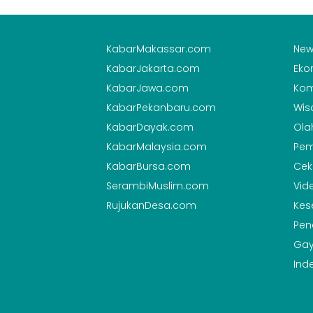
KabarMakassar.com
New
KabarJakarta.com
Eko
KabarJawa.com
Kom
KabarPekanbaru.com
Wis
KabarDayak.com
Ola
KabarMalaysia.com
Pem
KabarBursa.com
Cek
SerambiMuslim.com
Vid
RujukanDesa.com
Kes
Pen
Gay
Ind