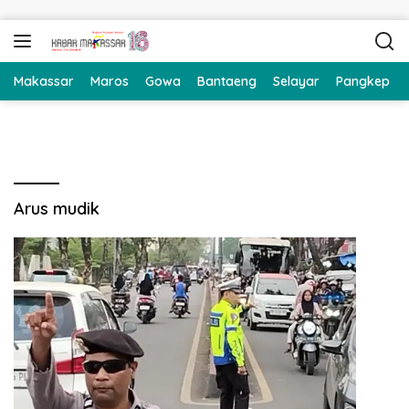
Langsung ke konten
Makassar
Maros
Gowa
Bantaeng
Selayar
Pangkep
Arus mudik