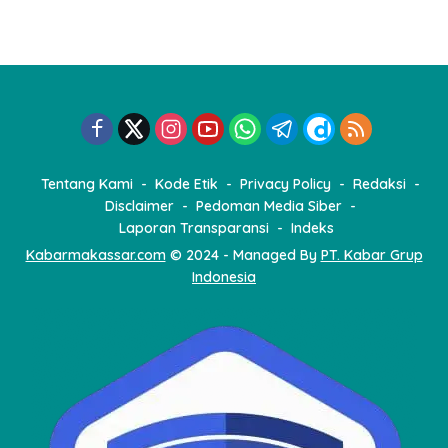
i
n
a
s
i
p
o
Tentang Kami
Kode Etik
Privacy Policy
Redaksi
s
Disclaimer
Pedoman Media Siber
Laporan Transparansi
Indeks
Kabarmakassar.com
© 2024 - Managed By
PT. Kabar Grup
Indonesia