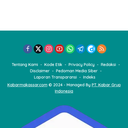
g
i
n
a
s
i
p
o
Tentang Kami
Kode Etik
Privacy Policy
Redaksi
s
Disclaimer
Pedoman Media Siber
Laporan Transparansi
Indeks
Kabarmakassar.com
© 2024 - Managed By
PT. Kabar Grup
Indonesia