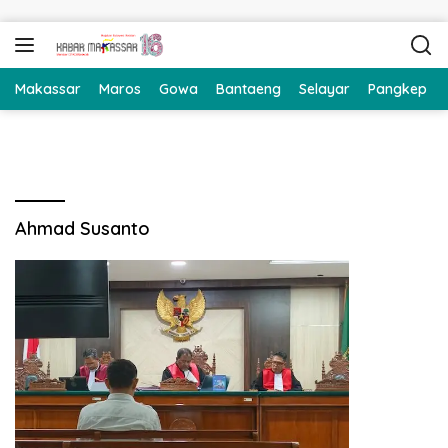
Langsung ke konten
Makassar
Maros
Gowa
Bantaeng
Selayar
Pangkep
Ahmad Susanto