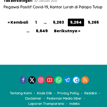
Tak Berkategori
20 Januari 2021
Pegawai Positif Covid-19, Kantor Lurah di Palopo Tutup
P
« Kembali
1
…
5,263
5,264
5,265
a
…
6,649
Berikutnya »
g
i
n
a
s
i
p
o
s
Tentang Kami
Kode Etik
Privacy Policy
Redaksi
Disclaimer
Pedoman Media Siber
Laporan Transparansi
Indeks