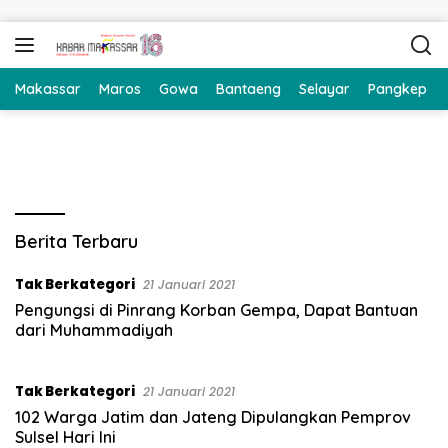
Langsung ke konten
Makassar
Maros
Gowa
Bantaeng
Selayar
Pangkep
K
Berita Terbaru
a
b
Tak Berkategori
21 Januari 2021
a
Pengungsi di Pinrang Korban Gempa, Dapat Bantuan
r
dari Muhammadiyah
M
a
k
Tak Berkategori
21 Januari 2021
a
102 Warga Jatim dan Jateng Dipulangkan Pemprov
s
Sulsel Hari Ini