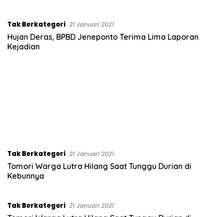
s
a
Tak Berkategori
21 Januari 2021
r
Hujan Deras, BPBD Jeneponto Terima Lima Laporan
.
Kejadian
c
o
m
Tak Berkategori
21 Januari 2021
Tomori Warga Lutra Hilang Saat Tunggu Durian di
Kebunnya
Tak Berkategori
21 Januari 2021