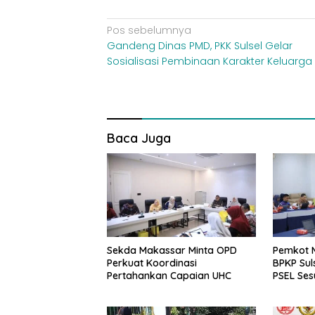
Navigasi
Pos sebelumnya
Gandeng Dinas PMD, PKK Sulsel Gelar
pos
Sosialisasi Pembinaan Karakter Keluarga
Baca Juga
Sekda Makassar Minta OPD
Pemkot 
Perkuat Koordinasi
BPKP Sul
Pertahankan Capaian UHC
PSEL Ses