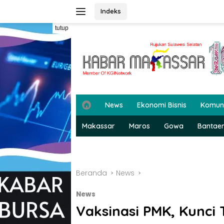
Langsung
Indeks
ke
konten
tutup
H
News
Ekonomi Bisnis
Komun
o
m
Makassar
Maros
Gowa
Bantae
e
Beranda
News
News
Vaksinasi PMK, Kunci