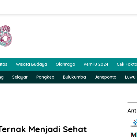
itas
Wisata Budaya
Olahraga
Pemilu 2024
Cek Fakt
ng
Selayar
Pangkep
Bulukumba
Jeneponto
Luwu
Ant
 Ternak Menjadi Sehat