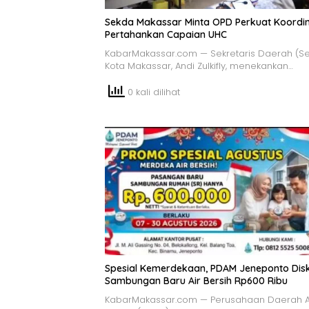
Sekda Makassar Minta OPD Perkuat Koordin
Pertahankan Capaian UHC
KabarMakassar.com — Sekretaris Daerah (S
Kota Makassar, Andi Zulkifly, menekankan…
0 kali dilihat
Spesial Kemerdekaan, PDAM Jeneponto Dis
Sambungan Baru Air Bersih Rp600 Ribu
KabarMakassar.com — Perusahaan Daerah A