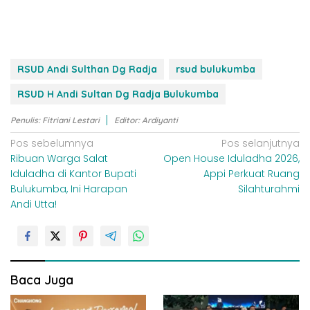
RSUD Andi Sulthan Dg Radja
rsud bulukumba
RSUD H Andi Sultan Dg Radja Bulukumba
Penulis: Fitriani Lestari
Editor: Ardiyanti
N
Pos sebelumnya
Pos selanjutnya
Ribuan Warga Salat
Open House Iduladha 2026,
a
Iduladha di Kantor Bupati
Appi Perkuat Ruang
v
Bulukumba, Ini Harapan
Silahturahmi
i
Andi Utta!
g
a
s
i
Baca Juga
p