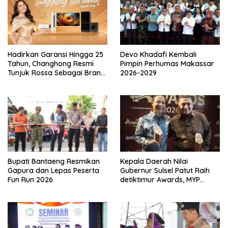
o
s
Hadirkan Garansi Hingga 25
Devo Khadafi Kembali
Tahun, Changhong Resmi
Pimpin Perhumas Makassar
Tunjuk Rossa Sebagai Brand
2026-2029
Ambassador
Bupati Bantaeng Resmikan
Kepala Daerah Nilai
Gapura dan Lepas Peserta
Gubernur Sulsel Patut Raih
Fun Run 2026
detiktimur Awards, MYP
Perkuat Konektivitas