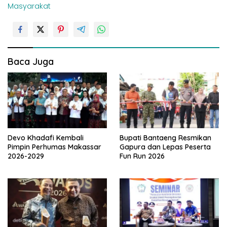
i
Masyarakat
g
a
s
i
Baca Juga
p
o
s
Devo Khadafi Kembali
Bupati Bantaeng Resmikan
Pimpin Perhumas Makassar
Gapura dan Lepas Peserta
2026-2029
Fun Run 2026