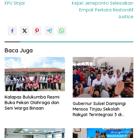
KPU Sinjai
Kejari Jeneponto Selesaikan
v
Empat Perkara Restoratif
i
Justice
g
a
s
i
Baca Juga
p
o
s
Kalapas Bulukumba Resmi
Buka Pekan Olahraga dan
Gubernur Sulsel Dampingi
Seni Warga Binaan
Mensos Tinjau Sekolah
Rakyat Terintegrasi 3 di
Sudiang