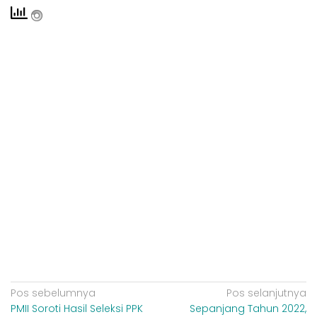
N
Pos sebelumnya
Pos selanjutnya
PMII Soroti Hasil Seleksi PPK
Sepanjang Tahun 2022,
a