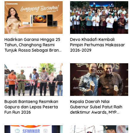
o
s
Hadirkan Garansi Hingga 25
Devo Khadafi Kembali
Tahun, Changhong Resmi
Pimpin Perhumas Makassar
Tunjuk Rossa Sebagai Brand
2026-2029
Ambassador
Bupati Bantaeng Resmikan
Kepala Daerah Nilai
Gapura dan Lepas Peserta
Gubernur Sulsel Patut Raih
Fun Run 2026
detiktimur Awards, MYP
Perkuat Konektivitas