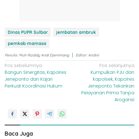
Dinas PUPR Sulbar
jembatan ambruk
pemkab mamasa
Penulis: Muh Rizaldy Andi Djemmang
Editor: Andini
N
Pos sebelumnya
Pos selanjutnya
Bangun Sinergitas, Kapolres
Kumpulkan PJU dan
a
Jeneponto dan Kajari
Kapolsek, Kapolres
v
Perkuat Koordinasi Hukum
Jeneponto Tekankan
i
Pelayanan Prima Tanpa
Arogansi
g
a
s
i
Baca Juga
p