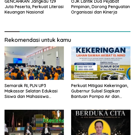
GENCARKAN Jangkau 129
OJK Lantik Dua Pejabat
Juta Peserta, Perkuat Literasi
Pimpinan, Dorong Penguatan
Keuangan Nasional
Organisasi dan Kinerja
Rekomendasi untuk kamu
Semarak RI, PLN UP3
Perkuat Mitigasi Kekeringan,
Makassar Selatan Edukasi
Gubernur Sulsel Siapkan
Siswa dan Mahasiswa
Bantuan Pompa Air dan
Magang soal K3
Sumur Bor untuk Wilayah
Petanian