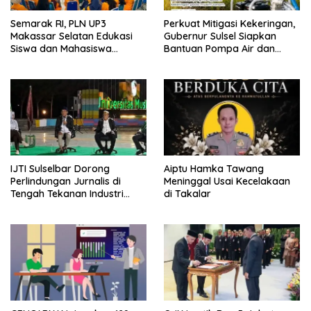
Semarak RI, PLN UP3
Perkuat Mitigasi Kekeringan,
Makassar Selatan Edukasi
Gubernur Sulsel Siapkan
Siswa dan Mahasiswa
Bantuan Pompa Air dan
Magang soal K3
Sumur Bor untuk Wilayah
Petanian
IJTI Sulselbar Dorong
Aiptu Hamka Tawang
Perlindungan Jurnalis di
Meninggal Usai Kecelakaan
Tengah Tekanan Industri
di Takalar
Media