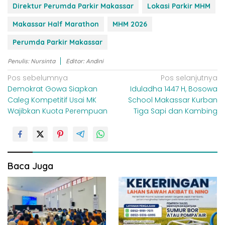
Direktur Perumda Parkir Makassar
Lokasi Parkir MHM
Makassar Half Marathon
MHM 2026
Perumda Parkir Makassar
Penulis: Nursinta
Editor: Andini
N
Pos sebelumnya
Pos selanjutnya
Demokrat Gowa Siapkan
Iduladha 1447 H, Bosowa
a
Caleg Kompetitif Usai MK
School Makassar Kurban
v
Wajibkan Kuota Perempuan
Tiga Sapi dan Kambing
i
g
a
s
Baca Juga
i
p
o
s