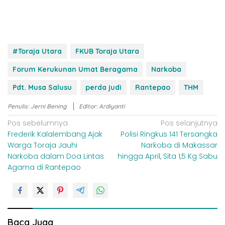
#Toraja Utara
FKUB Toraja Utara
Forum Kerukunan Umat Beragama
Narkoba
Pdt. Musa Salusu
perda judi
Rantepao
THM
Penulis: Jerni Bening
Editor: Ardiyanti
N
Pos sebelumnya
Pos selanjutnya
Frederik Kalalembang Ajak
Polisi Ringkus 141 Tersangka
a
Warga Toraja Jauhi
Narkoba di Makassar
v
Narkoba dalam Doa Lintas
hingga April, Sita 1,5 Kg Sabu
i
Agama di Rantepao
g
a
s
i
Baca Juga