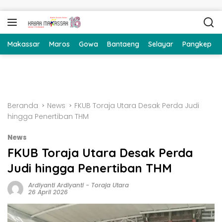
Langsung ke konten
Makassar
Maros
Gowa
Bantaeng
Selayar
Pangkep
Beranda
News
FKUB Toraja Utara Desak Perda Judi
hingga Penertiban THM
News
FKUB Toraja Utara Desak Perda
Judi hingga Penertiban THM
Ardiyanti Ardiyanti
-
Toraja Utara
26 April 2026