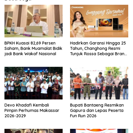
p
o
s
BPKH Kuasai 82,69 Persen
Hadirkan Garansi Hingga 25
Saham, Bank Muamalat Bidik
Tahun, Changhong Resmi
jadi Bank Wakaf Nasional
Tunjuk Rossa Sebagai Brand
Ambassador
Devo Khadafi Kembali
Bupati Bantaeng Resmikan
Pimpin Perhumas Makassar
Gapura dan Lepas Peserta
2026-2029
Fun Run 2026