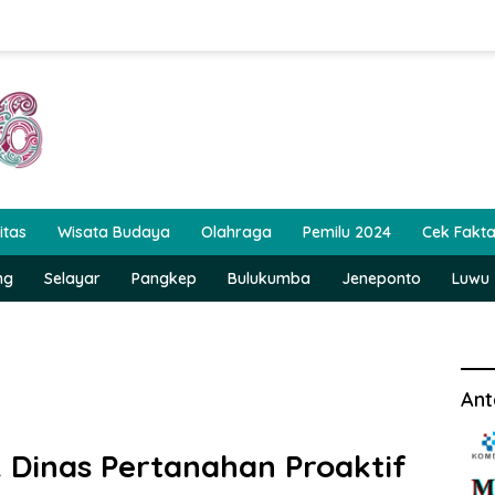
itas
Wisata Budaya
Olahraga
Pemilu 2024
Cek Fakt
ng
Selayar
Pangkep
Bulukumba
Jeneponto
Luwu
Ant
Dinas Pertanahan Proaktif