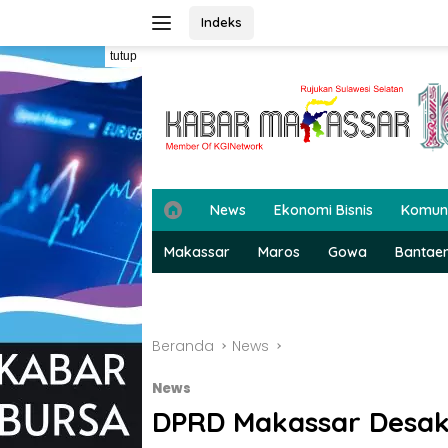
Langsung
Indeks
ke
konten
tutup
H
News
Ekonomi Bisnis
Komun
o
m
Makassar
Maros
Gowa
Bantae
e
Beranda
News
News
DPRD Makassar Desak 