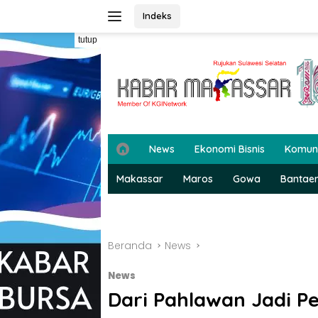
Langsung
Indeks
ke
konten
tutup
H
News
Ekonomi Bisnis
Komun
o
m
Makassar
Maros
Gowa
Bantae
e
Beranda
News
News
Dari Pahlawan Jadi P