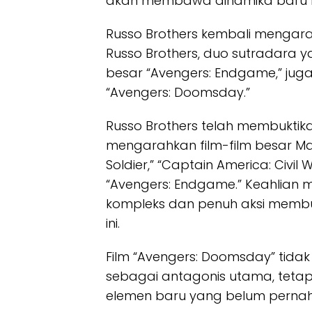
akan membawa dinamika baru 
Russo Brothers kembali mengara
Russo Brothers, duo sutradara 
besar “Avengers: Endgame,” ju
“Avengers: Doomsday.”
Russo Brothers telah membukt
mengarahkan film-film besar Mar
Soldier,” “Captain America: Civil W
“Avengers: Endgame.” Keahlian
kompleks dan penuh aksi membu
ini.
Film “Avengers: Doomsday” tid
sebagai antagonis utama, teta
elemen baru yang belum pernah 