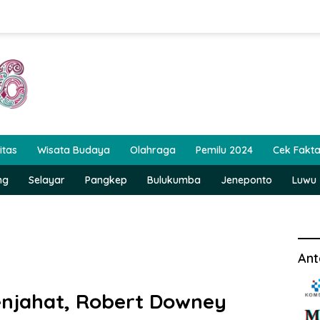
itas
Wisata Budaya
Olahraga
Pemilu 2024
Cek Fakt
ng
Selayar
Pangkep
Bulukumba
Jeneponto
Luwu
Ant
enjahat, Robert Downey