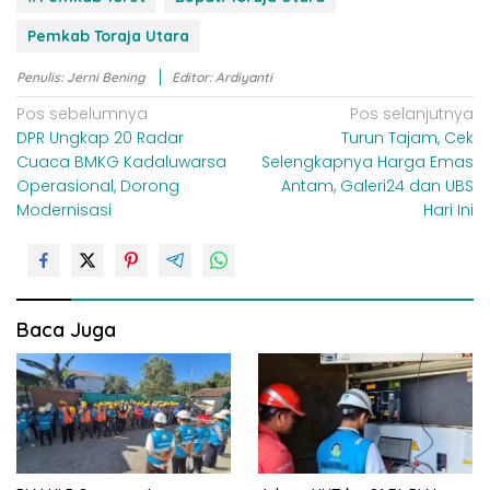
Pemkab Toraja Utara
Penulis: Jerni Bening
Editor: Ardiyanti
N
Pos sebelumnya
Pos selanjutnya
DPR Ungkap 20 Radar
Turun Tajam, Cek
a
Cuaca BMKG Kadaluwarsa
Selengkapnya Harga Emas
v
Operasional, Dorong
Antam, Galeri24 dan UBS
i
Modernisasi
Hari Ini
g
a
s
i
Baca Juga
p
o
s