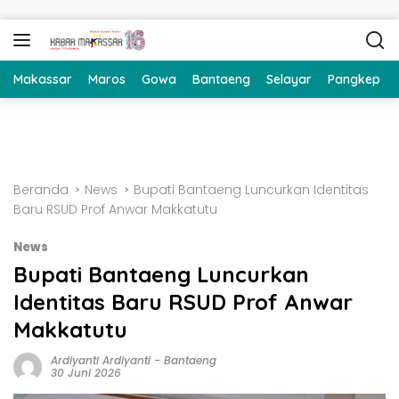
Langsung ke konten
Makassar
Maros
Gowa
Bantaeng
Selayar
Pangkep
Beranda
News
Bupati Bantaeng Luncurkan Identitas
Baru RSUD Prof Anwar Makkatutu
News
Bupati Bantaeng Luncurkan
Identitas Baru RSUD Prof Anwar
Makkatutu
Ardiyanti Ardiyanti
-
Bantaeng
30 Juni 2026