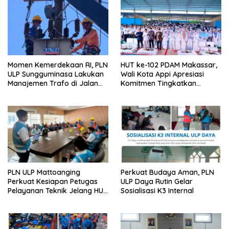
Momen Kemerdekaan RI, PLN
HUT ke-102 PDAM Makassar,
ULP Sungguminasa Lakukan
Wali Kota Appi Apresiasi
Manajemen Trafo di Jalan
Komitmen Tingkatkan
Poros Pattallassang
Pelayanan Air Bersih
PLN ULP Mattoanging
Perkuat Budaya Aman, PLN
Perkuat Kesiapan Petugas
ULP Daya Rutin Gelar
Pelayanan Teknik Jelang HUT
Sosialisasi K3 Internal
ke-81 RI