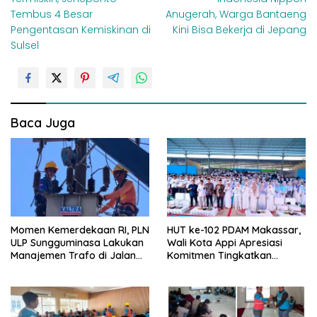
v
Tembus 4 Besar
Anugerah, Warga Bantaeng
i
Pengentasan Kemiskinan di
Kini Bisa Bekerja di Jepang
Sulsel
g
a
s
i
Baca Juga
p
o
s
Momen Kemerdekaan RI, PLN
HUT ke-102 PDAM Makassar,
ULP Sungguminasa Lakukan
Wali Kota Appi Apresiasi
Manajemen Trafo di Jalan
Komitmen Tingkatkan
Poros Pattallassang
Pelayanan Air Bersih