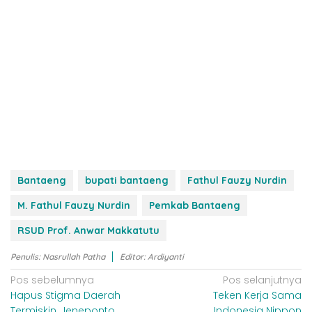
Bantaeng
bupati bantaeng
Fathul Fauzy Nurdin
M. Fathul Fauzy Nurdin
Pemkab Bantaeng
RSUD Prof. Anwar Makkatutu
Penulis: Nasrullah Patha
Editor: Ardiyanti
N
Pos sebelumnya
Pos selanjutnya
Hapus Stigma Daerah
Teken Kerja Sama
a
Termiskin, Jeneponto
Indonesia Nippon