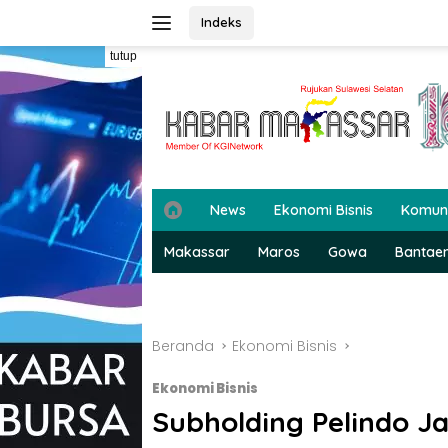
Langsung
Indeks
ke
konten
tutup
H
News
Ekonomi Bisnis
Komun
o
m
Makassar
Maros
Gowa
Bantae
e
Beranda
Ekonomi Bisnis
Ekonomi Bisnis
Subholding Pelindo J