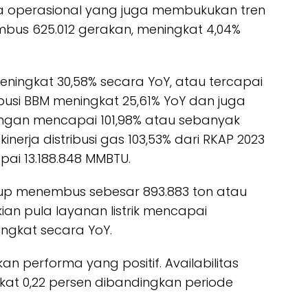
ja operasional yang juga membukukan tren
bus 625.012 gerakan, meningkat 4,04%
ingkat 30,58% secara YoY, atau tercapai
ribusi BBM meningkat 25,61% YoY dan juga
ngan mencapai 101,98% atau sebanyak
nerja distribusi gas 103,53% dari RKAP 2023
ai 13.188.848 MMBTU.
Group menembus sebesar 893.883 ton atau
ikian pula layanan listrik mencapai
ingkat secara YoY.
an performa yang positif. Availabilitas
at 0,22 persen dibandingkan periode