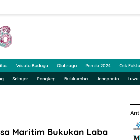
itas
Wisata Budaya
Olahraga
Pemilu 2024
Cek Fakt
ng
Selayar
Pangkep
Bulukumba
Jeneponto
Luwu
Ant
asa Maritim Bukukan Laba