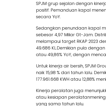
SPJM grup sejalan dengan kiner
positif. Pemanduan kapal menem
secara YoY.
Sedangkan penundaan kapal men
sebesar 4,97 Miliar Gt-Jam. Dist
melampaui target RKAP 2023 de
49.686 KL.Demikian pula dengan ki
atau 49,86% YoY, dengan mencap
Untuk kinerja air bersih, SPJM 
naik 15,98 % dari tahun lalu. Dem
177.961.668 KWH atau 12,88% men
Kinerja peralatan juga menunjukk
atau kesiapan peralatanmeningk
yang sama tahun lalu.