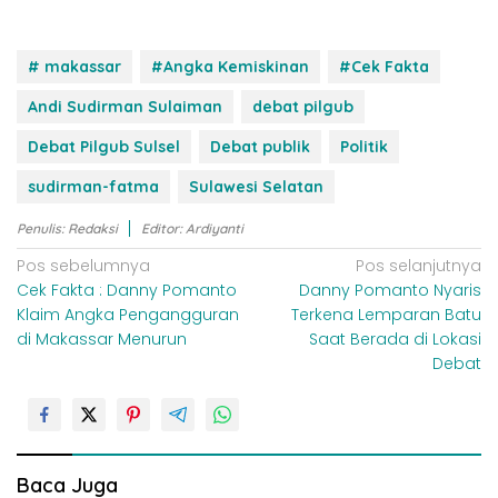
# makassar
#Angka Kemiskinan
#Cek Fakta
Andi Sudirman Sulaiman
debat pilgub
Debat Pilgub Sulsel
Debat publik
Politik
sudirman-fatma
Sulawesi Selatan
Penulis: Redaksi
Editor: Ardiyanti
N
Pos sebelumnya
Pos selanjutnya
Cek Fakta : Danny Pomanto
Danny Pomanto Nyaris
a
Klaim Angka Pengangguran
Terkena Lemparan Batu
v
di Makassar Menurun
Saat Berada di Lokasi
i
Debat
g
a
s
i
Baca Juga