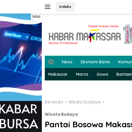
Langsung
Indeks
ke
konten
tutup
H
News
Ekonomi Bisnis
Komun
o
m
Makassar
Maros
Gowa
Bantae
e
Beranda
Wisata Budaya
Wisata Budaya
Pantai Bosowa Makass