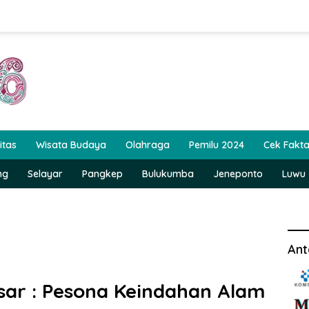
itas
Wisata Budaya
Olahraga
Pemilu 2024
Cek Fakt
ng
Selayar
Pangkep
Bulukumba
Jeneponto
Luwu
Ant
ar : Pesona Keindahan Alam