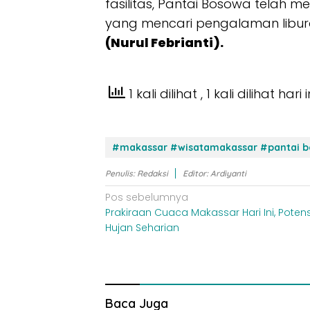
fasilitas, Pantai Bosowa telah m
yang mencari pengalaman libura
(Nurul Febrianti).
1 kali dilihat
, 1 kali dilihat hari i
#makassar #wisatamakassar #pantai 
Penulis: Redaksi
Editor: Ardiyanti
Navigasi
Pos sebelumnya
Prakiraan Cuaca Makassar Hari Ini, Potens
pos
Hujan Seharian
Baca Juga