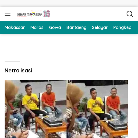
Langsung ke konten
Makassar
Maros
Gowa
Bantaeng
Selayar
Pangkep
Netralisasi