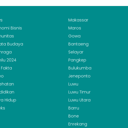
s
Makassar
nomi Bisnis
Maros
unitas
Gowa
ata Budaya
Bantaeng
hraga
Selayar
ilu 2024
Pangkep
 Fakta
Bulukumba
eo
Jeneponto
ehatan
Luwu
didikan
Luwu Timur
a Hidup
Luwu Utara
eks
Barru
Bone
Enrekang