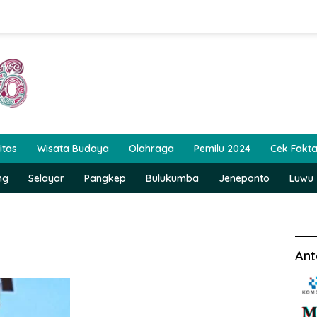
itas
Wisata Budaya
Olahraga
Pemilu 2024
Cek Fakt
ng
Selayar
Pangkep
Bulukumba
Jeneponto
Luwu
Ant