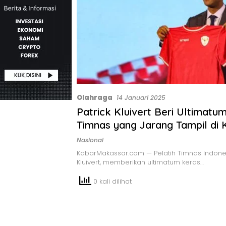
Olahraga
14 Januari 2025
Patrick Kluivert Beri Ultimatu
Timnas yang Jarang Tampil di 
Nasional
KabarMakassar.com — Pelatih Timnas Indonesi
Kluivert, memberikan ultimatum keras…
0 kali dilihat