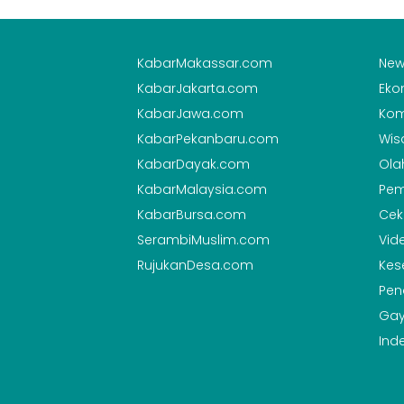
KabarMakassar.com
New
KabarJakarta.com
Eko
KabarJawa.com
Kom
KabarPekanbaru.com
Wis
KabarDayak.com
Ola
KabarMalaysia.com
Pem
KabarBursa.com
Cek
SerambiMuslim.com
Vid
RujukanDesa.com
Kes
Pen
Gay
Ind