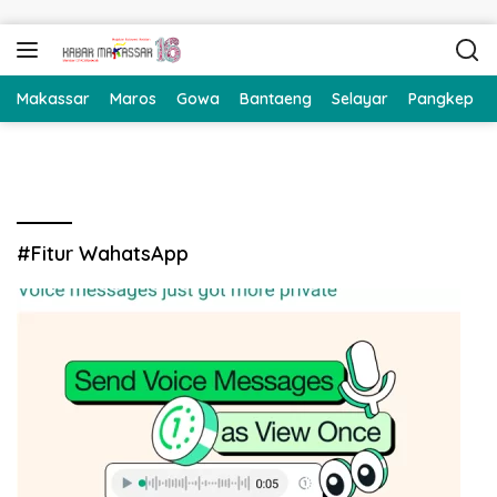
Langsung ke konten
Makassar
Maros
Gowa
Bantaeng
Selayar
Pangkep
#Fitur WahatsApp