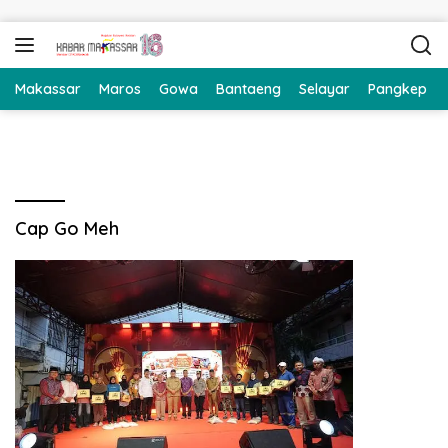
Langsung ke konten
Makassar
Maros
Gowa
Bantaeng
Selayar
Pangkep
Cap Go Meh