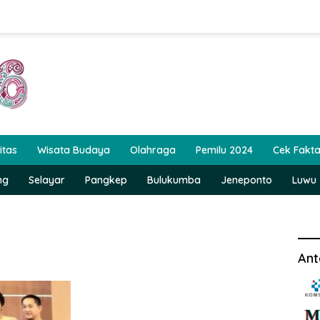
itas
Wisata Budaya
Olahraga
Pemilu 2024
Cek Fakt
ng
Selayar
Pangkep
Bulukumba
Jeneponto
Luwu
Ant