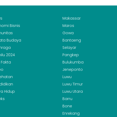
s
Makassar
nomi Bisnis
Maros
unitas
Gowa
ata Budaya
Bantaeng
hraga
Selayar
ilu 2024
Pangkep
 Fakta
Bulukumba
eo
Jeneponto
ehatan
Luwu
didikan
Luwu Timur
a Hidup
Luwu Utara
eks
Barru
Bone
Enrekang