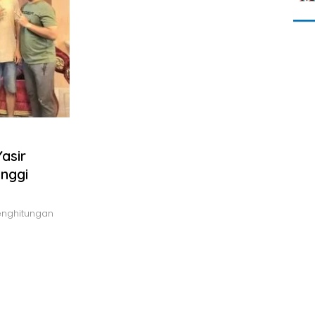
asir
nggi
enghitungan