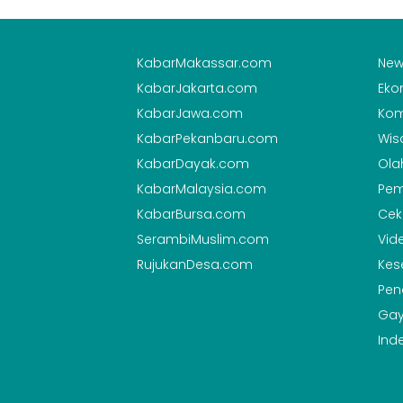
KabarMakassar.com
New
KabarJakarta.com
Eko
KabarJawa.com
Kom
KabarPekanbaru.com
Wis
KabarDayak.com
Ola
KabarMalaysia.com
Pem
KabarBursa.com
Cek
SerambiMuslim.com
Vid
RujukanDesa.com
Kes
Pen
Gay
Ind