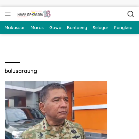
Langsung ke konten
Makassar
Maros
Gowa
Bantaeng
Selayar
Pangkep
bulusaraung