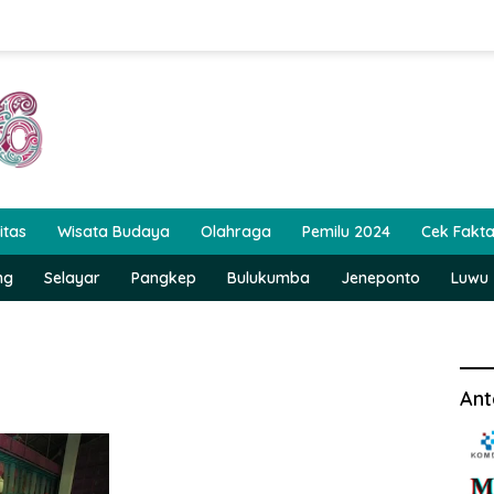
itas
Wisata Budaya
Olahraga
Pemilu 2024
Cek Fakt
ng
Selayar
Pangkep
Bulukumba
Jeneponto
Luwu
Ant