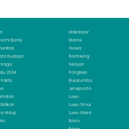
s
Makassar
nomi Bisnis
Maros
unitas
Gowa
ata Budaya
Bantaeng
hraga
Selayar
ilu 2024
Pangkep
 Fakta
Bulukumba
eo
Jeneponto
ehatan
Luwu
didikan
Luwu Timur
a Hidup
Luwu Utara
eks
Barru
Bone