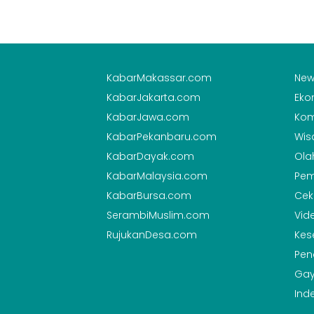
KabarMakassar.com
New
KabarJakarta.com
Eko
KabarJawa.com
Kom
KabarPekanbaru.com
Wis
KabarDayak.com
Ola
KabarMalaysia.com
Pem
KabarBursa.com
Cek
SerambiMuslim.com
Vid
RujukanDesa.com
Kes
Pen
Gay
Ind