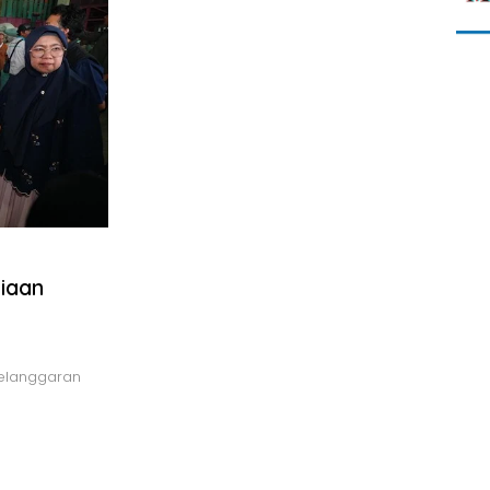
iaan
elanggaran