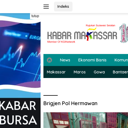
Langsung
Indeks
ke
konten
tutup
H
News
Ekonomi Bisnis
Komun
o
m
Makassar
Maros
Gowa
Bantae
e
Brigjen Pol Hermawan