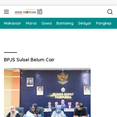
Langsung ke konten
Makassar
Maros
Gowa
Bantaeng
Selayar
Pangkep
BPJS Sulsel Belum Cair