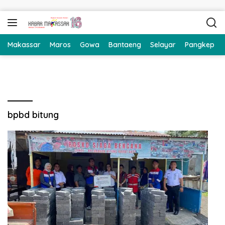
Langsung ke konten
Makassar
Maros
Gowa
Bantaeng
Selayar
Pangkep
bpbd bitung