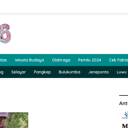
itas
Wisata Budaya
Olahraga
Pemilu 2024
Cek Fakt
ng
Selayar
Pangkep
Bulukumba
Jeneponto
Luwu
Ant