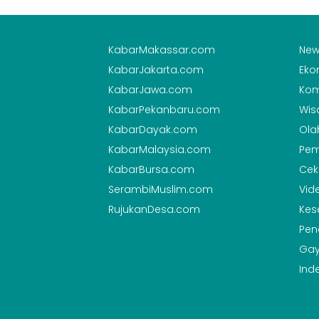
KabarMakassar.com
New
KabarJakarta.com
Eko
KabarJawa.com
Kom
KabarPekanbaru.com
Wis
KabarDayak.com
Ola
KabarMalaysia.com
Pem
KabarBursa.com
Cek
SerambiMuslim.com
Vid
RujukanDesa.com
Kes
Pen
Gay
Ind