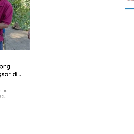
tong
elaui
sa…