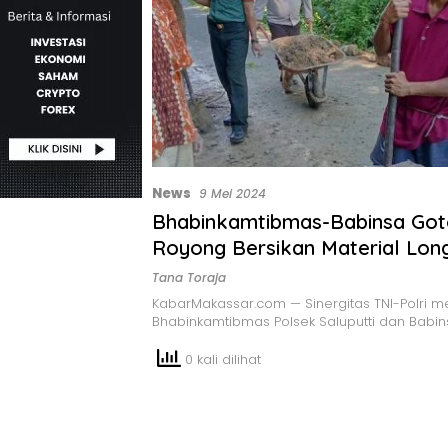
News
9 Mei 2024
Bhabinkamtibmas-Babinsa Go
Royong Bersikan Material Longsor di
Tana Toraja
Tana Toraja
KabarMakassar.com — Sinergitas TNI-Polri m
Bhabinkamtibmas Polsek Saluputti dan Babin
0 kali dilihat