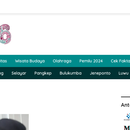
itas
Wisata Budaya
Olahraga
Pemilu 2024
Cek Fakt
ng
Selayar
Pangkep
Bulukumba
Jeneponto
Luwu
Ant