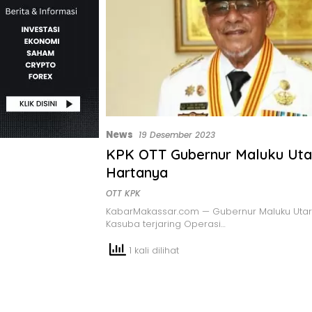
News
19 Desember 2023
KPK OTT Gubernur Maluku Utar
Hartanya
OTT KPK
KabarMakassar.com — Gubernur Maluku Utar
Kasuba terjaring Operasi…
1 kali dilihat