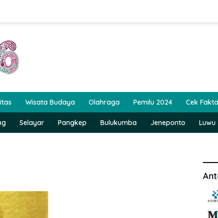
itas
Wisata Budaya
Olahraga
Pemilu 2024
Cek Fakt
ng
Selayar
Pangkep
Bulukumba
Jeneponto
Luwu
Ant