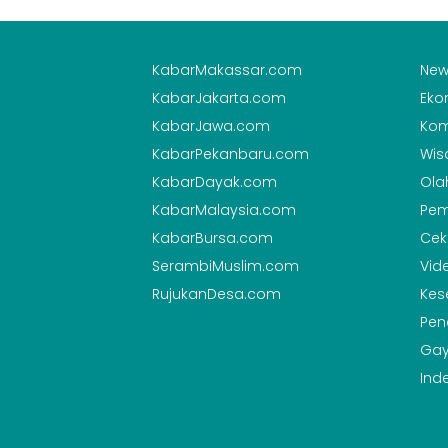
KabarMakassar.com
New
KabarJakarta.com
Eko
KabarJawa.com
Kom
KabarPekanbaru.com
Wis
KabarDayak.com
Ola
KabarMalaysia.com
Pem
KabarBursa.com
Cek
SerambiMuslim.com
Vid
RujukanDesa.com
Kes
Pen
Gay
Ind