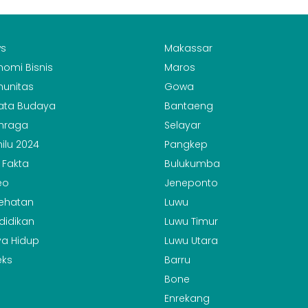
s
Makassar
nomi Bisnis
Maros
unitas
Gowa
ata Budaya
Bantaeng
hraga
Selayar
ilu 2024
Pangkep
 Fakta
Bulukumba
eo
Jeneponto
ehatan
Luwu
didikan
Luwu Timur
a Hidup
Luwu Utara
eks
Barru
Bone
Enrekang