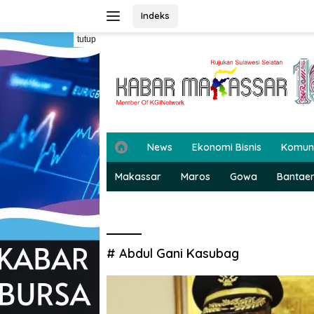
Langsung
Indeks
ke
konten
tutup
H
News
Ekonomi Bisnis
Komun
o
m
Makassar
Maros
Gowa
Bantae
e
# Abdul Gani Kasubag