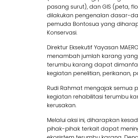
pasang surut), dan GIS (peta, f
dilakukan pengenalan dasar-d
pemuda Bontosua yang diharap
Konservasi.
Direktur Eksekutif Yayasan MAER
menambah jumlah karang yang d
terumbu karang dapat dimanfaat
kegiatan penelitian, perikanan, 
Rudi Rahmat mengajak semua pih
kegiatan rehabilitasi terumbu 
kerusakan.
Melalui aksi ini, diharapkan kes
pihak-pihak terkait dapat men
ekosistem terumbu karang. Deng