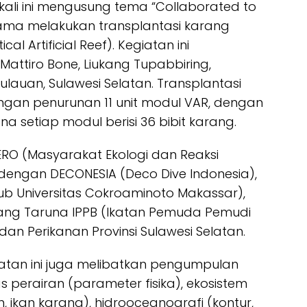
 kali ini mengusung tema “Collaborated to
ama melakukan transplantasi karang
 Artificial Reef). Kegiatan ini
Mattiro Bone, Liukang Tupabbiring,
auan, Sulawesi Selatan. Transplantasi
engan penurunan 11 unit modul VAR, dengan
a setiap modul berisi 36 bibit karang.
MAERO (Masyarakat Ekologi dan Reaksi
 dengan DECONESIA (Deco Dive Indonesia),
b Universitas Cokroaminoto Makassar),
rang Taruna IPPB (Ikatan Pemuda Pemudi
dan Perikanan Provinsi Sulawesi Selatan.
giatan ini juga melibatkan pengumpulan
tas perairan (parameter fisika), ekosistem
ikan karang), hidrooceanografi (kontur,