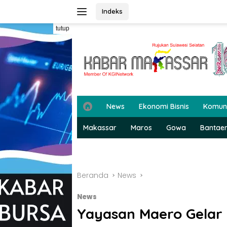
Langsung
Indeks
ke
konten
tutup
H
News
Ekonomi Bisnis
Komun
o
m
Makassar
Maros
Gowa
Bantae
e
Beranda
News
News
Yayasan Maero Gelar 