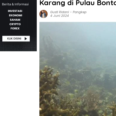
Karang di Pulau Bon
Gusti Ridani
-
Pangkep
4 Juni 2024