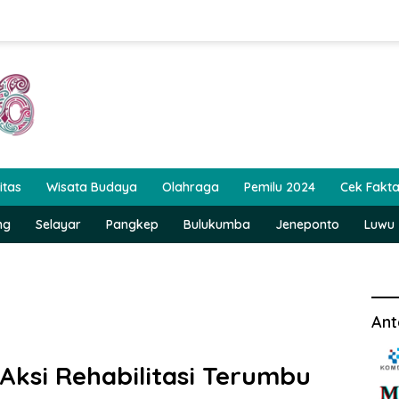
itas
Wisata Budaya
Olahraga
Pemilu 2024
Cek Fakt
ng
Selayar
Pangkep
Bulukumba
Jeneponto
Luwu
Ant
Aksi Rehabilitasi Terumbu