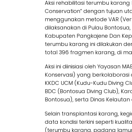
Aksi rehabilitasi terumbu karang
Conservation” dengan tujuan ut
menggunakan metode VAR (Vertical
dilaksanakan di Pulau Bontosua, 
Kabupaten Pangkajene Dan Kepul
terumbu karang ini dilakukan d
total 396 fragmen karang, di man
Aksi ini diinisiasi oleh Yayasan 
Konservasi) yang berkolaborasi
KKDC UCM (Kudu-Kudu Diving Clu
BDC (Bontosua Diving Club), Ka
Bontosua), serta Dinas Kelautan 
Selain transplantasi karang, ke
data kondisi terkini seperti kuali
(terumbu karang, padang lamun, 