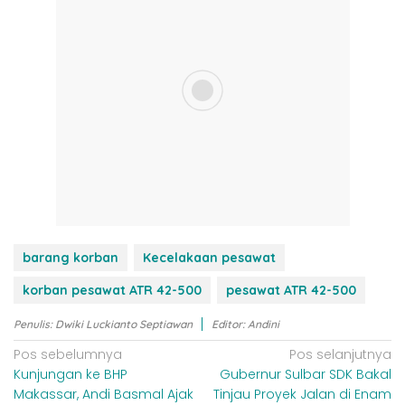
barang korban
Kecelakaan pesawat
korban pesawat ATR 42-500
pesawat ATR 42-500
Penulis: Dwiki Luckianto Septiawan
Editor: Andini
N
Pos sebelumnya
Pos selanjutnya
Kunjungan ke BHP
Gubernur Sulbar SDK Bakal
a
Makassar, Andi Basmal Ajak
Tinjau Proyek Jalan di Enam