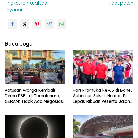
v
Tingkatkan Kualitas
Kabupaten
i
Layanan
g
a
s
i
Baca Juga
p
o
s
Ratusan Warga Kembali
Hari Pramuka ke-65 di Bone,
Demo PSEL di Tamalanrea,
Gubernur Sulsel-Mentan RI
GERAM: Tidak Ada Negosiasi
Lepas Ribuan Peserta Jalan
Sehat