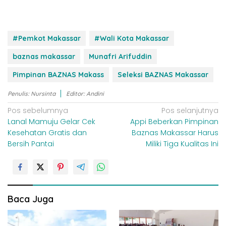
#Pemkot Makassar
#Wali Kota Makassar
baznas makassar
Munafri Arifuddin
Pimpinan BAZNAS Makass
Seleksi BAZNAS Makassar
Penulis: Nursinta
Editor: Andini
N
Pos sebelumnya
Pos selanjutnya
Lanal Mamuju Gelar Cek
Appi Beberkan Pimpinan
a
Kesehatan Gratis dan
Baznas Makassar Harus
v
Bersih Pantai
Miliki Tiga Kualitas Ini
i
g
a
s
Baca Juga
i
p