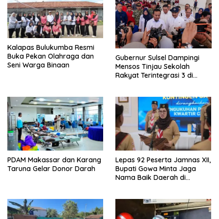
o
s
Kalapas Bulukumba Resmi
Buka Pekan Olahraga dan
Gubernur Sulsel Dampingi
Seni Warga Binaan
Mensos Tinjau Sekolah
Rakyat Terintegrasi 3 di
Sudiang
PDAM Makassar dan Karang
Lepas 92 Peserta Jamnas XII,
Taruna Gelar Donor Darah
Bupati Gowa Minta Jaga
Nama Baik Daerah di
Tingkat Nasional