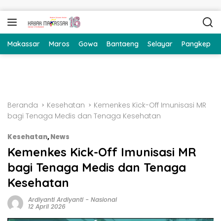
Langsung ke konten
Makassar
Maros
Gowa
Bantaeng
Selayar
Pangkep
Beranda
Kesehatan
Kemenkes Kick-Off Imunisasi MR
bagi Tenaga Medis dan Tenaga Kesehatan
Kesehatan
,
News
Kemenkes Kick-Off Imunisasi MR
bagi Tenaga Medis dan Tenaga
Kesehatan
Ardiyanti Ardiyanti
-
Nasional
12 April 2026