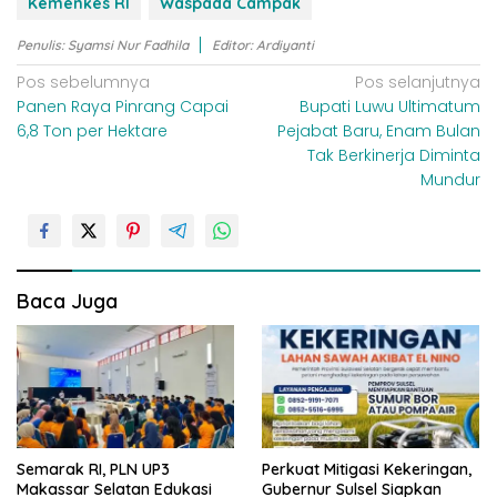
Kemenkes RI
Waspada Campak
Penulis: Syamsi Nur Fadhila
Editor: Ardiyanti
N
Pos sebelumnya
Pos selanjutnya
Panen Raya Pinrang Capai
Bupati Luwu Ultimatum
a
6,8 Ton per Hektare
Pejabat Baru, Enam Bulan
v
Tak Berkinerja Diminta
i
Mundur
g
a
s
i
Baca Juga
p
o
s
Semarak RI, PLN UP3
Perkuat Mitigasi Kekeringan,
Makassar Selatan Edukasi
Gubernur Sulsel Siapkan