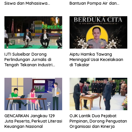
Siswa dan Mahasiswa
Bantuan Pompa Air dan
Magang soal K3
Sumur Bor untuk Wilayah
Petanian
IJTI Sulselbar Dorong
Aiptu Hamka Tawang
Perlindungan Jurnalis di
Meninggal Usai Kecelakaan
Tengah Tekanan Industri
di Takalar
Media
GENCARKAN Jangkau 129
OJK Lantik Dua Pejabat
Juta Peserta, Perkuat Literasi
Pimpinan, Dorong Penguatan
Keuangan Nasional
Organisasi dan Kinerja