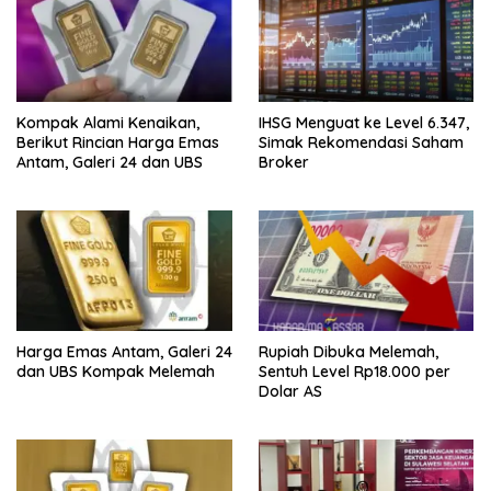
p
o
s
Kompak Alami Kenaikan,
IHSG Menguat ke Level 6.347,
Berikut Rincian Harga Emas
Simak Rekomendasi Saham
Antam, Galeri 24 dan UBS
Broker
Harga Emas Antam, Galeri 24
Rupiah Dibuka Melemah,
dan UBS Kompak Melemah
Sentuh Level Rp18.000 per
Dolar AS