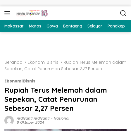
Langsung ke konten
Makassar
Maros
Gowa
Bantaeng
Selayar
Pangkep
Beranda
Ekonomi Bisnis
Rupiah Terus Melemah dalam
Sepekan, Catat Penurunan Sebesar 2,27 Persen
Ekonomi Bisnis
Rupiah Terus Melemah dalam
Sepekan, Catat Penurunan
Sebesar 2,27 Persen
Ardiyanti Ardiyanti
-
Nasional
6 Oktober 2024