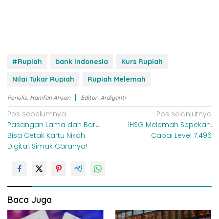
#Rupiah
bank indonesia
Kurs Rupiah
Nilai Tukar Rupiah
Rupiah Melemah
Penulis: Hanifah Ahsan
Editor: Ardiyanti
N
Pos sebelumnya
Pos selanjutnya
Pasangan Lama dan Baru
IHSG Melemah Sepekan,
a
Bisa Cetak Kartu Nikah
Capai Level 7.496
v
Digital, Simak Caranya!
i
g
a
s
Baca Juga
i